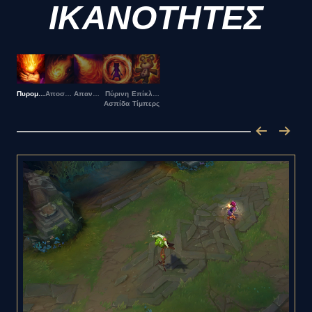
ΙΚΑΝΟΤΗΤΕΣ
Πυρομανία
Αποσύνθεση
Απανθράκωση
Πύρινη
Επίκληση:
Ασπίδα
Τίμπερς