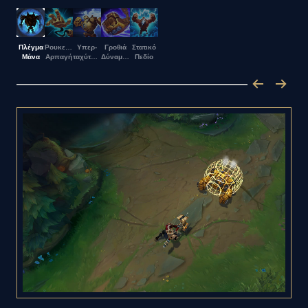
Πλέγμα
Ρουκετο-
Υπερ-
Γροθιά
Στατικό
Μάνα
Αρπαγή
ταχύτητα
Δύναμης
Πεδίο