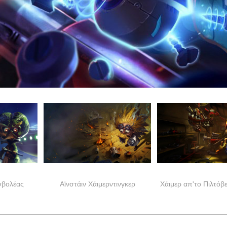
ισβολέας
Αϊνστάιν Χάιμερντινγκερ
Χάιμερ απ'το Πιλτόβ