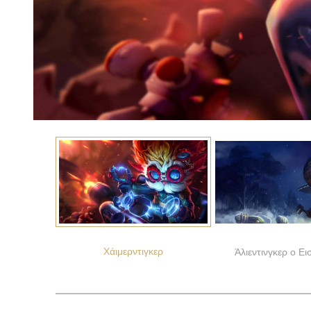
Χάιμερντιγκερ
Άλιεντινγκερ ο Ε