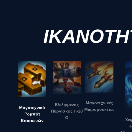
ΙΚΑΝΟΤΗ
Μαγοτεχνικές
Εξελιγμένος
Μαγοτεχνικά
Μικρορουκέτες
Πυργίσκος H-28
Ρομπότ
G
Χε
Επισκευών
Κ