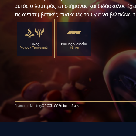
αυτός ο λαμπρός επιστήμονας και διδάσκαλος έχει
τις αντισυμβατικές συσκευές του για να βελτιώνει
Ρόλος
Βαθμός δυσκολίας
Μάγος / Υποστήριξη
Υψηλή
Champion Mastery
OP.GG
U.GG
Probuild Stats