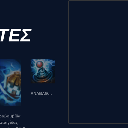
ΤΕΣ
ΑΝΑΒΑΘΜΙΣΗ!!!
ιροβομβίδα
αταιγίδας