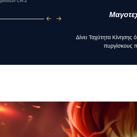
τρονίων CH-2
Μαγοτε
Δίνει Ταχύτητα Κίνησης 
πυργίσκους πο