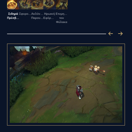
Σιδηρά
Σφυροκόπημα
Ακλόνητη
Ηρωική
Ετυμηγορία
Πρέσβειρα
Παρουσία
Εφόρμηση
του
Φύλακα