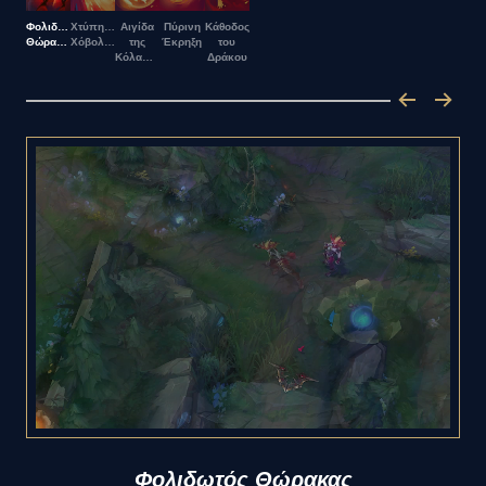
Φολιδωτός
Χτύπημα
Αιγίδα
Πύρινη
Κάθοδος
Θώρακας
Χόβολης
της
Έκρηξη
του
Κόλασης
Δράκου
Φολιδωτός Θώρακας