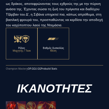
ως δράκος, αποτεφρώνοντας τους εχθρούς της με την πύρινη
ανάσα της. Έχοντας σώσει τη ζωή του πρίγκιπα και διαδόχου
Τζάρβαν του Δ', η Σιβάνα υπηρετεί πια, κάπως απρόθυμα, στη
βασιλική φρουρά του, προσπαθώντας να κερδίσει την αποδοχή
του καχύποπτου λαού της Ντεμάσια.
Ρόλος
Βαθμός δυσκολίας
Μαχητής / Τανκ
Μέση
Champion Mastery
OP.GG
U.GG
Probuild Stats
ΙΚΑΝΟΤΗΤΕΣ