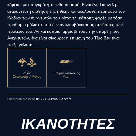
κέφι και με ασυγκράτητο ενθουσιασμό. Είναι ένα Γιορντλ με
αταλάντευτη αίσθηση της ηθικής και ακολουθεί περήφανα τον
Κώδικα των Ανιχνευτών του Μπαντλ, κάποιες φορές με τόση
προθυμία μάλιστα που δεν αντιλαμβάνεται τις συνέπειες των
πράξεών του. Αν και κάποιοι αμφισβητούν την ύπαρξη των
Ανιχνευτών, ένα είναι σίγουρο: η επιμονή του Τίμο δεν είναι
παίξε-γέλασε.
Ρόλος
Βαθμός δυσκολίας
Σκοπευτής / Μάγος
Μέση
Champion Mastery
OP.GG
U.GG
Probuild Stats
ΙΚΑΝΟΤΗΤΕΣ