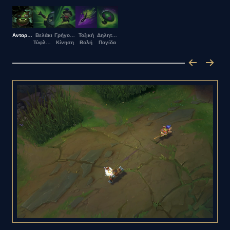
Ανταρτοπόλεμος
Βελάκι
Γρήγορη
Τοξική
Δηλητηριώδης
Τύφλωσης
Κίνηση
Βολή
Παγίδα