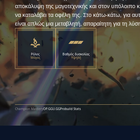
αποκάλυψη της μαγοτεχνικής και στον υπόλοιπο κ
να καταλάβει τα οφέλη της. Στο κάτω-κάτω, για α
είναι απλώς μια μεταβλητή, απαραίτητη για τη λύσ
Ρόλος
Βαθμός δυσκολίας
Μάγος
Υψηλή
Champion Mastery
OP.GG
U.GG
Probuild Stats