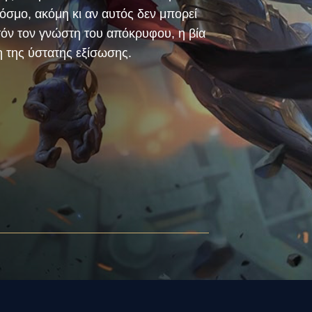
όσμο, ακόμη κι αν αυτός δεν μπορεί
υτόν τον γνώστη του απόκρυφου, η βία
η της ύστατης εξίσωσης.