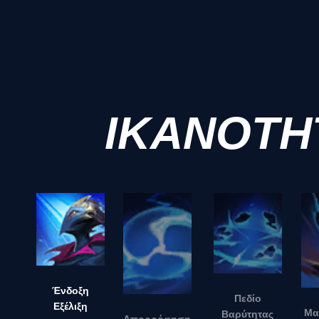
ΙΚΑΝΟΤΗ
Ένδοξη
Πεδίο
Εξέλιξη
Μα
Βαρύτητας