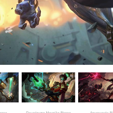
κτορ
Πρωτότυπο Μοντέλο Βίκτορ
Δημιουργός Βί