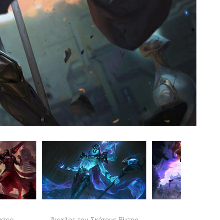
κτορ
Άγγελος του Σκότους Βίκτορ
PsyOps Βίκ