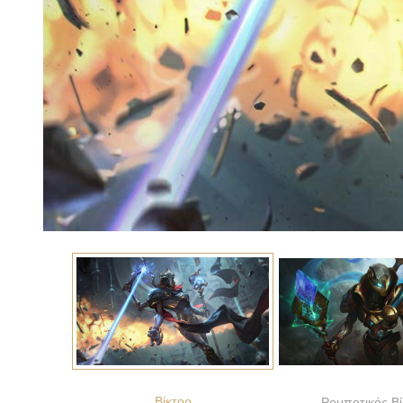
Βίκτορ
Ρομποτικός Βί