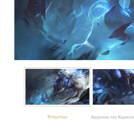
Βόλιμπεαρ
Άρχοντας του Κεραυν