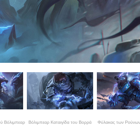
ού Βόλιμπεαρ
Βόλιμπεαρ Καταιγίδα του Βορρά
Φύλακας των Ρούνων