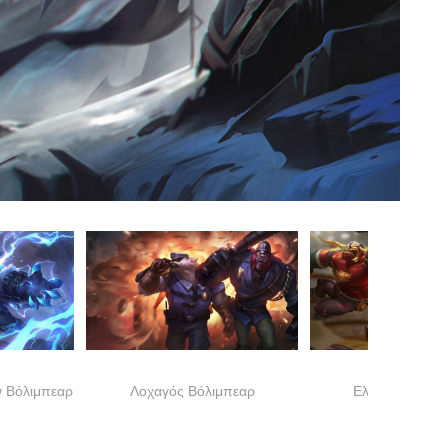
 Βόλιμπεαρ
Λοχαγός Βόλιμπεαρ
Ελ Ράγιο Βόλι