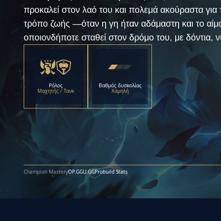
προκαλεί στον λαό του και πολεμά ακούραστα για 
τρόπο ζωής —όταν η γη ήταν αδάμαστη και το αί
οποιονδήποτε σταθεί στον δρόμο του, με δόντια, ν
Ρόλος
Βαθμός δυσκολίας
Μαχητής / Τανκ
Χαμηλή
Champion Mastery
OP.GG
U.GG
Probuild Stats