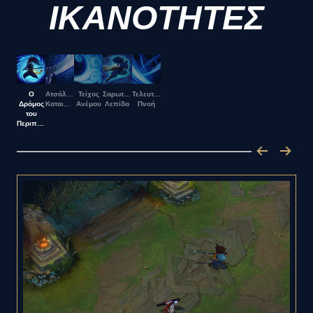
ΙΚΑΝΟΤΗΤΕΣ
Ο
Ατσάλινη
Τείχος
Σαρωτική
Τελευταία
Δρόμος
Καταιγίδα
Ανέμου
Λεπίδα
Πνοή
του
Περιπλανώμενου