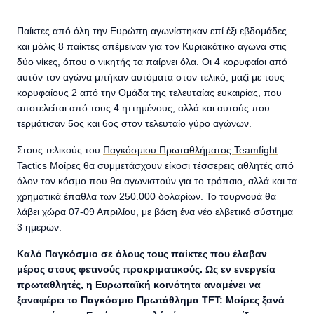
Παίκτες από όλη την Ευρώπη αγωνίστηκαν επί έξι εβδομάδες
και μόλις 8 παίκτες απέμειναν για τον Κυριακάτικο αγώνα στις
δύο νίκες, όπου ο νικητής τα παίρνει όλα. Οι 4 κορυφαίοι από
αυτόν τον αγώνα μπήκαν αυτόματα στον τελικό, μαζί με τους
κορυφαίους 2 από την Ομάδα της τελευταίας ευκαιρίας, που
αποτελείται από τους 4 ηττημένους, αλλά και αυτούς που
τερμάτισαν 5ος και 6ος στον τελευταίο γύρο αγώνων.
Στους τελικούς του
Παγκόσμιου Πρωταθλήματος Teamfight
Tactics Μοίρες
θα συμμετάσχουν είκοσι τέσσερεις αθλητές από
όλον τον κόσμο που θα αγωνιστούν για το τρόπαιο, αλλά και τα
χρηματικά έπαθλα των 250.000 δολαρίων. Το τουρνουά θα
λάβει χώρα 07-09 Απριλίου, με βάση ένα νέο ελβετικό σύστημα
3 ημερών.
Καλό Παγκόσμιο σε όλους τους παίκτες που έλαβαν
μέρος στους φετινούς προκριματικούς. Ως εν ενεργεία
πρωταθλητές, η Ευρωπαϊκή κοινότητα αναμένει να
ξαναφέρει το Παγκόσμιο Πρωτάθλημα TFT: Μοίρες ξανά