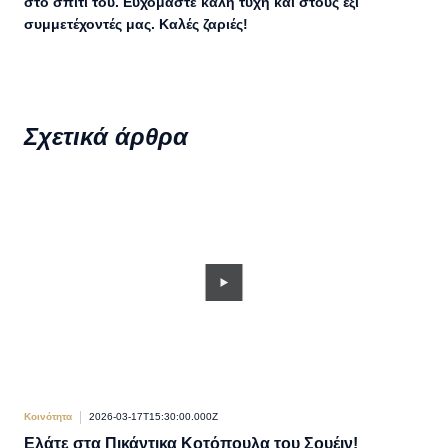
στο σπίτι του. Ευχόμαστε καλή τύχη και στους έξι
συμμετέχοντές μας. Καλές ζαριές!
Σχετικά άρθρα
Κοινότητα
2026-03-17T15:30:00.000Z
Κοιν
Ελάτε στα Πικάντικα Κοτόπουλα του Σουέιν!
Πα