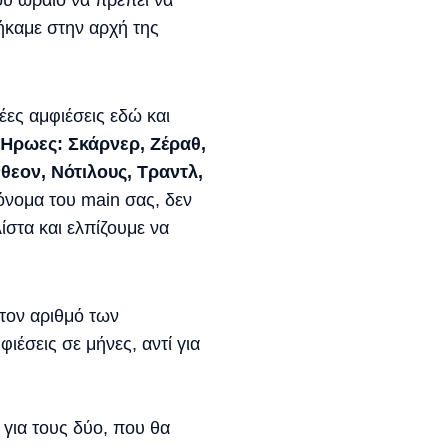
ου ωραίο να πρέπει να
ήκαμε στην αρχή της
έες αμφιέσεις εδώ και
 Ήρωες: Σκάρνερ, Ζέραθ,
νθεον, Νότιλους, Τραντλ,
 όνομα του main σας, δεν
ίστα και ελπίζουμε να
τον αριθμό των
ιέσεις σε μήνες, αντί για
για τους δύο, που θα