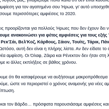
ς λόγους μας, γνωρίζουμε πολύ καλά ότι δεν είναι καθόλ
α αμφίεση για τον αγαπημένο σου Ήρωα, γι' αυτό υποσχεθ
σουμε περισσότερες αμφιέσεις το 2020.
εις προορίζονται για πολλούς Ήρωες που δεν έχουν δει ν
ουμε ανακοινώσει για φέτος αμφιέσεις για τους εξής
 Ρεκ'Σάι, Βελ'Κοζ, Κάρθους, Σάιον, Τουίτς, Τάρικ, Πά
 Ωστόσο, αυτή δεν είναι η πλήρης λίστα. Αν δεν είδατε το
 νέα αμφίεση. Οι Όλαφ, Ζάιρα και Ρένεκτον δεν ήταν στη λ
ε κι άλλες εκπλήξεις σε βάθος χρόνου.
ζουμε ότι θα καταφέρουμε να αυξήσουμε μακροπρόθεσμα 
ε, ώστε να περιοριστεί ο χρόνος αναμονής για νέες αμφ
ρίπτωση.
 και τον Βάρδο… πρόσφατα παρουσιάσαμε αμφιέσεις και 