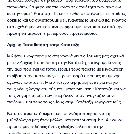
τις άλλες αλλαγές στην εύρεση συμπαικτών που αναφέρονται
παρακάτω, θα φέρουνε πιο κοντά την ποιότητα των αγώνων
και την ορατή Κατάταξη. Είμαστε ενθουσιασμένοι με τις πρώτες
δοκιμές και θα συνεχίσουμε με μεγαλύτερες βελτιώσεις, έχοντας
στα σχέδιά μας να τις κυκλοφορήσουμε παντού πριν από την
πρώτη ενημέρωση της περιόδου προετοιμασίας.
Αρχική Τοποθέτηση στην Κατάταξη
Μιλήσαμε νωρίτερα μες στη χρονιά για τις έρευνές μας σχετικά
με την Αρχική Τοποθέτηση στην Κατάταξη, υπογραμμίζοντας
την αξία που έχει να τοποθετούμε τους παίκτες με μεγαλύτερη
ακρίβεια όταν μπαίνουν για πρώτη φορά σε ουρές αναμονής
αγώνων κατάταξης: Μια λιγότερο εκρηκτική εμπειρία και για
τους νέους λογαριασμούς που μπαίνουν στην Κατάταξη και για
τους λογαριασμούς των βετεράνων, όταν αναγκάζονται να
παίξουν με αυτούς τους νέους στην Κατάταξη λογαριασμούς.
Κατά τις πρώτες δοκιμές μας, συνειδητοποιήσαμε ότι η
μεθοδολογία μας ήταν μάλλον υπεραπλουστευμένη. Αν και οι
πρώτες μας εκδόσεις όντως έδειξαν βελτίωση στην
τοποθέτηση νέων παικτών, είμαστε πολύ μακριά από τον