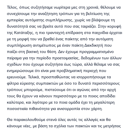
Τέλος, όπως συζητήσαμε νωρίτερα μες στη χρονιά, θέλουμε να
συνεχίσουμε την αναζήτηση τρόπων για τη βελτίωση της
εμπειρίας αυτόματης συμπλήρωσης, χωρίς να βλάψουμε τη
δυνατότητά σας να βρείτε αυτό που σας ταιριάζει. Στην κορυφή
της Κατάταξης, η πιο τρανταχτή επίδραση στα παιχνίδια έρχεται
με τη μορφή του να βρεθεί ένας παίκτης από την αυτόματη
συμπλήρωση αντιμέτωπος με έναν παίκτη Διεκδικητή που
παίζει στη βασική του θέση. Δεν έχουμε προγραμματισμένο
πείραμα για την περίοδο προετοιμασίας, δεδομένων των άλλων
σχεδίων που έχουμε συζητήσει έως τώρα, αλλά θέλαμε να σας
ενημερώσουμε ότι είναι μια προβληματική περιοχή που
ερευνούμε. Τελικά, προσπαθώντας να ισορροπήσουμε τα
φίλτρα εύρεσης συμπαικτών με όσο το δυνατό περισσότερους
τρόπους μπορούμε, πιστεύουμε ότι οι αγώνες από την αρχή
τους θα έχουν να κάνουν περισσότερο με το ποιος αποδίδει
καλύτερα, και λιγότερο με το ποια ομάδα έχει τη μεγαλύτερη
ποσοστιαία πιθανότητα για ανισορροπία στον χάρτη.
Θα παρακολουθούμε στενά όλες αυτές τις αλλαγές και θα
κάνουμε νέες, με βάση τα σχόλια των παικτών και τις μετρήσεις