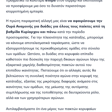
πραγματικά τα καλύτερα
άτομα
στον σέρβερ και σκοπεύουμε
να προσφέρουμε μια όσο το δυνατόν περισσότερο
ισορροπημένη εμπειρία.
Η πρώτη πειραματική αλλαγή μας είναι
να αφαιρέσουμε την
Ουρά Αναμονής για δυάδες για όλους τους παίκτες
από τη
βαθμίδα Κυρίαρχου και πάνω
κατά την περίοδο
προετοιμασίας. Για την πλειονότητα της κατάταξης, μπορούμε
να κάνουμε αποτελεσματικά ταιριάσματα, ώστε να
εξισορροπήσουμε τις προκαθορισμένες ομάδες στο σύνολο
των ομάδων. Ωστόσο, οι δυάδες στο κορυφαίο επίπεδο
καθιστούν πιο δύσκολη την παροχή δίκαιων αγώνων λόγω της
εξαιρετικά χαμηλής διαθεσιμότητας παικτών αυτού του
επιπέδου ικανότητας. Πιστεύουμε ότι οι αλλαγές αυτές θα
βελτιώσουν τη συνολική ποιότητα αγώνα στην κορυφή της
κατάταξης, εξαιτίας της μικρότερης διαφοράς ανάμεσα στις
ικανότητες των ομάδων, της μείωσης της αυτόματης
συμπλήρωσης και της τοποθέτησης σε δευτερεύοντα ρόλο,
αλλά και των γρηγορότερων αγώνων.
Αντιλαμβανόμαστε ότι ένα μέρος των παικτών κορυφαίων