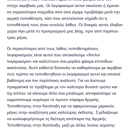
στόχο ακρίβειάς μας. Οι λογαριασμοί αυτοί νικούσαν ή έχαναν
σε περισσότερα παιχνίδια από όσα είχαμε προβλέψει μετά την
αρχική τοποθέτηση, κάτι που αποτελούσε σημάδι ότι η
τοποθέτησή τους ήταν εντελώς λάθος. Οι δοκιμές αυτές έλαβαν
χώρα λίγο μετά το προηγούμενό μας blog, πριν από περίπου
τρεις μήνες.
Οι περισσότεροι από τους λάθος τοποθετημένους
λογαριασμούς είναι αυτοί που αποκαλούμε «διπλοί
λογαριασμοί» και καλύπτουν ένα μεγάλο φάσμα επιπέδων
ικανότητας. Αυτό καθιστά δύσκολο να καθορίσουμε με ακρίβεια
πού πρέπει να τοποθετηθούν οι λογαριασμοί αυτοί και απαιτεί
βαθύτερη και πιο περίπλοκη ανάλυση. Για να λύσουμε
πραγματικά το πρόβλημα με τον καλύτερο δυνατό τρόπο και
όχι απλώς να κάνουμε άλλο ένα μπάλωμα, αποφασίσαμε να
τερματίσουμε νωρίτερα το πρώτο πείραμα Αρχικής
Τοποθέτησης στην Κατάταξη και να αφιερώσουμε μερικούς
μήνες στην αναζήτηση μιας καλύτερης έκδοσης. Σχεδιάζουμε
να κυκλοφορήσουμε τη δεύτερη απόπειρα της Αρχικής
Τοποθέτησης στην Κατάταξη, μαζί με άλλες λύσεις εύρεσης