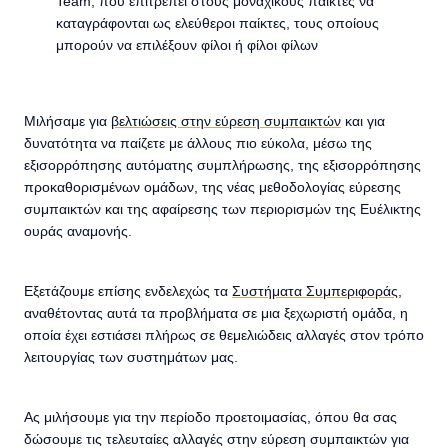
Team, που επιτρέπει στους μοναχικούς παίκτες να
καταγράφονται ως ελεύθεροι παίκτες, τους οποίους
μπορούν να επιλέξουν φίλοι ή φίλοι φίλων
Μιλήσαμε για
βελτιώσεις στην εύρεση συμπαικτών
και για
δυνατότητα να παίζετε με άλλους πιο εύκολα, μέσω της
εξισορρόπησης αυτόματης συμπλήρωσης, της εξισορρόπησης
προκαθορισμένων ομάδων, της νέας μεθοδολογίας εύρεσης
συμπαικτών και της αφαίρεσης των περιορισμών της Ευέλικτης
ουράς αναμονής.
Εξετάζουμε επίσης ενδελεχώς τα
Συστήματα Συμπεριφοράς
,
αναθέτοντας αυτά τα προβλήματα σε μια ξεχωριστή ομάδα, η
οποία έχει εστιάσει πλήρως σε θεμελιώδεις αλλαγές στον τρόπο
λειτουργίας των συστημάτων μας.
Ας μιλήσουμε για την περίοδο προετοιμασίας, όπου θα σας
δώσουμε τις τελευταίες αλλαγές στην εύρεση συμπαικτών για