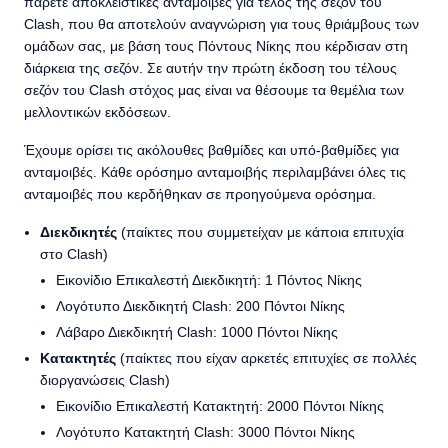
πάρετε αποκλειστικές ανταμοιβές για τέλος της σεζόν του
Clash, που θα αποτελούν αναγνώριση για τους θριάμβους των
ομάδων σας, με βάση τους Πόντους Νίκης που κέρδισαν στη
διάρκεια της σεζόν. Σε αυτήν την πρώτη έκδοση του τέλους
σεζόν του Clash στόχος μας είναι να θέσουμε τα θεμέλια των
μελλοντικών εκδόσεων.
Έχουμε ορίσει τις ακόλουθες βαθμίδες και υπό-βαθμίδες για
ανταμοιβές. Κάθε ορόσημο ανταμοιβής περιλαμβάνει όλες τις
ανταμοιβές που κερδήθηκαν σε προηγούμενα ορόσημα.
Διεκδικητές
(παίκτες που συμμετείχαν με κάποια επιτυχία
στο Clash)
Εικονίδιο Επικαλεστή Διεκδικητή: 1 Πόντος Νίκης
Λογότυπο Διεκδικητή Clash: 200 Πόντοι Νίκης
Λάβαρο Διεκδικητή Clash: 1000 Πόντοι Νίκης
Κατακτητές
(παίκτες που είχαν αρκετές επιτυχίες σε πολλές
διοργανώσεις Clash)
Εικονίδιο Επικαλεστή Κατακτητή: 2000 Πόντοι Νίκης
Λογότυπο Κατακτητή Clash: 3000 Πόντοι Νίκης