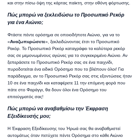
και στην πίσω όψη της κάρτας παίκτη, στην οθόνη φόρτωσης.
Πώς μπορώ να ξεκλειδώσω το Προσωπικό Ρεκόρ
για ένα Αιώνιο;
Φτάστε πέντε ορόσημα σε οποιοδήποτε Αιώνιο, για να το
«
Αναζωπυρώσετε
», ξεκλειδώνοντας έτσι το Προσωπικό
Ρεκόρ. Το Προσωπικό Ρεκόρ καταγράφει τα καλύτερα ρεκόρ
σας σε μεμονωμένους αγώνες για το συγκεκριμένο Αιώνιο. Αν
ξεπεράσετε το Προσωπικό Ρεκόρ σας σε ένα παιχνίδι,
πυροδοτείται ένα ειδικό Ορόσημο που το βλέπουν όλοι! Για
παράδειγμα, αν το Προσωπικό Ρεκόρ σας στις εξοντώσεις ήταν
10 σε ένα παιχνίδι και καταφέρετε 11 την επόμενη φορά που
πάτε στο Φαράγγι, θα δουν όλοι ένα Ορόσημο του
επιτεύγματός σας!
Πώς μπορώ να αναβαθμίσω την Έκφραση
Εξειδίκευσής μου;
Η Έκφραση Εξειδίκευσης του Ήρωά σας θα αναβαθμιστεί
αυτομάτως όταν πετύχετε πέντε Ορόσημα στο κάθε Αιώνιο