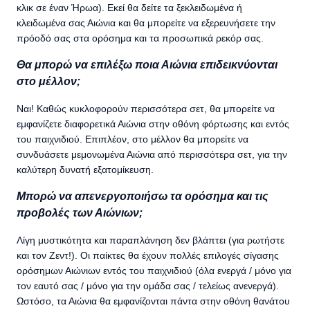
κλικ σε έναν Ήρωα). Εκεί θα δείτε τα ξεκλειδωμένα ή
κλειδωμένα σας Αιώνια και θα μπορείτε να εξερευνήσετε την
πρόοδό σας στα ορόσημα και τα προσωπικά ρεκόρ σας.
Θα μπορώ να επιλέξω ποια Αιώνια επιδεικνύονται
στο μέλλον;
Ναι! Καθώς κυκλοφορούν περισσότερα σετ, θα μπορείτε να
εμφανίζετε διαφορετικά Αιώνια στην οθόνη φόρτωσης και εντός
του παιχνιδιού. Επιπλέον, στο μέλλον θα μπορείτε να
συνδυάσετε μεμονωμένα Αιώνια από περισσότερα σετ, για την
καλύτερη δυνατή εξατομίκευση.
Μπορώ να απενεργοποιήσω τα ορόσημα και τις
προβολές των Αιώνιων;
Λίγη μυστικότητα και παραπλάνηση δεν βλάπτει (για ρωτήστε
και τον Ζεντ!). Οι παίκτες θα έχουν πολλές επιλογές σίγασης
ορόσημων Αιώνιων εντός του παιχνιδιού (όλα ενεργά / μόνο για
τον εαυτό σας / μόνο για την ομάδα σας / τελείως ανενεργά).
Ωστόσο, τα Αιώνια θα εμφανίζονται πάντα στην οθόνη θανάτου