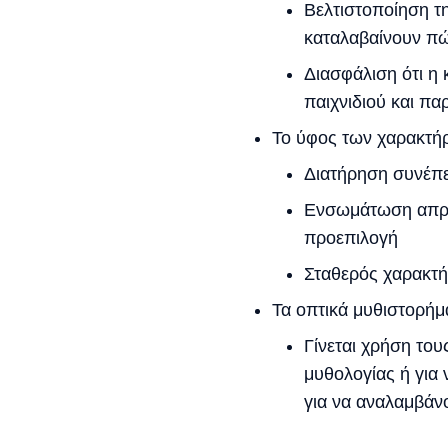
Βελτιστοποίηση τη
καταλαβαίνουν πώ
Διασφάλιση ότι η
παιχνιδιού και π
Το ύφος των χαρακτήρ
Διατήρηση συνέπε
Ενσωμάτωση απρό
προεπιλογή
Σταθερός χαρακτ
Τα οπτικά μυθιστορήμ
Γίνεται χρήση του
μυθολογίας ή για 
για να αναλαμβάν