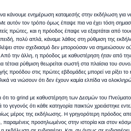
ε να κάνουμε ενημέρωση καταμεσής στην εκδήλωση για ν
 Με αυτόν τον τρόπο όμως έπαψε πια να έχει τόση σημασ
είς πρώτες, και η πρόοδος έπαψε να εξαρτάται από του
επειδή, πολύ απλά, κάναμε λάθος στη ρύθμιση της εκδ
λέψει στον σχεδιασμό δεν μπορούσαν να σημειώσουν ού
 Από την άλλη, η πρόοδος με καθυστέρηση ήταν από την
μια τέτοια ρύθμιση θεωρείται σωστή στα πλαίσια του συν
γής προόδου στις πρώτες εβδομάδες μπορεί να ρίξει το 
ελικά να νιώσουν ότι δεν έχουν καμία ελπίδα να ολοκληρ
αι ότι το grind με καθυστέρηση των Δεσμών του Πνεύμα
 το γεγονός ότι κάθε κατηγορία παικτών χρειάστηκε εντ
ρίως μέρος της εκδήλωσης. Η γρηγορότερη πρόοδος από 
ό, παραμένεις προσηλωμένος στην ιστορία και στον κόσ
η εκδήλωση σε ενδιαφέρει. Και, αν όντως σε ενδιαφέρει,