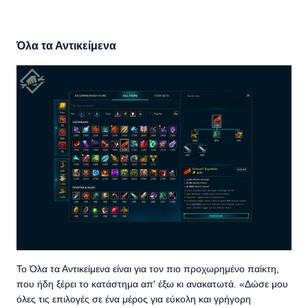
Όλα τα Αντικείμενα
Το Όλα τα Αντικείμενα είναι για τον πιο προχωρημένο παίκτη,
που ήδη ξέρει το κατάστημα απ' έξω κι ανακατωτά. «Δώσε μου
όλες τις επιλογές σε ένα μέρος για εύκολη και γρήγορη