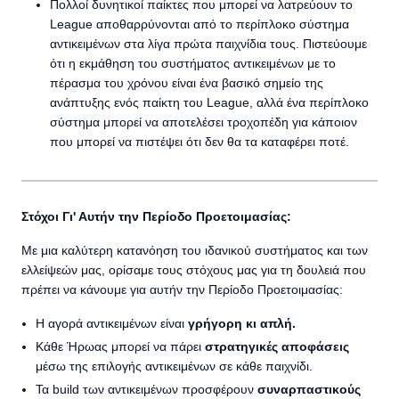
Πολλοί δυνητικοί παίκτες που μπορεί να λατρεύουν το
League αποθαρρύνονται από το περίπλοκο σύστημα
αντικειμένων στα λίγα πρώτα παιχνίδια τους. Πιστεύουμε
ότι η εκμάθηση του συστήματος αντικειμένων με το
πέρασμα του χρόνου είναι ένα βασικό σημείο της
ανάπτυξης ενός παίκτη του League, αλλά ένα περίπλοκο
σύστημα μπορεί να αποτελέσει τροχοπέδη για κάποιον
που μπορεί να πιστέψει ότι δεν θα τα καταφέρει ποτέ.
Στόχοι Γι' Αυτήν την Περίοδο Προετοιμασίας:
Με μια καλύτερη κατανόηση του ιδανικού συστήματος και των
ελλείψεών μας, ορίσαμε τους στόχους μας για τη δουλειά που
πρέπει να κάνουμε για αυτήν την Περίοδο Προετοιμασίας:
Η αγορά αντικειμένων είναι
γρήγορη κι απλή.
Κάθε Ήρωας μπορεί να πάρει
στρατηγικές αποφάσεις
μέσω της επιλογής αντικειμένων σε κάθε παιχνίδι.
Τα build των αντικειμένων προσφέρουν
συναρπαστικούς