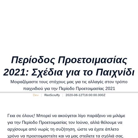
Περίοδος Προετοιμασίας
2021: Σχέδια για το Παιχνίδι
Μοιραζόμαστε τους στόχους μας για τις αλλαγές στον τρόπο
παιχνιδιού για την Περίοδο Προετοιμασίας 2021
Dev
RiotScruffy
2020-06-12T16:00:00.000Z
Γεια σε όλους! Μπορεί να ακούγεται λίγο παράξενο να μιλάμε
για την Περίοδο Προετοιμασίας τον Ιούνιο, αλλά θέλουμε να
αρχίσουμε από νωρίς τη συζήτηση, ώστε να έχετε άπλετο
χρόνο να προετοιμαστείτε και να μας στείλετε τα σχόλιά σας.