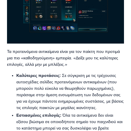
Τα προτεινόμενα αντικείμενα είναι για τον παίκτη που προτιμά
μια πιο «καθοδηγούμενη» εμπειρία. «Δείξε μου τις καλύτερες
επιλογές, αλλά μην με μπλέξεις.»
Καλύτερες προτάσεις:
Σε σύγκριση με τις τρέχουσες
αυτοσχέδιες σελίδες προτεινόμενων αντικειμένων (που
μπορούν πολύ εύκολα να θεωρηθούν παρωχημένες),
περάσαμε στην άμεση ενσωμάτωση των δεδομένων σας
για να έχουμε πάντοτε ενημερωμένες συστάσεις, με βάσεις
τις επιλογές παικτών με μεγάλες ικανότητες.
Εστιασμένες επιλογές:
Όλα τα αντικείμενα δεν είναι
εξίσου βιώσιμα σε οποιοδήποτε σημείο του παιχνιδιού και
το κατάστημα μπορεί να σας δυσκολέψει να βρείτε