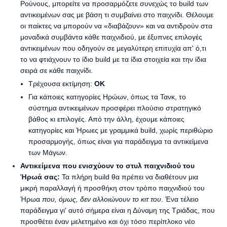
Ρούνους, μπορείτε να προσαρμόζετε συνεχώς το build των
αντικειμένων σας με βάση τι συμβαίνει στο παιχνίδι. Θέλουμε
οι παίκτες να μπορούν να «διαβάζουν» και να αντιδρούν στα
μοναδικά συμβάντα κάθε παιχνιδιού, με έξυπνες επιλογές
αντικειμένων που οδηγούν σε μεγαλύτερη επιτυχία απ' ό,τι
το να φτιάχνουν το ίδιο build με τα ίδια στοιχεία και την ίδια
σειρά σε κάθε παιχνίδι.
Τρέχουσα εκτίμηση:
ΟΚ
Για κάποιες κατηγορίες Ηρώων, όπως τα Τανκ, το
σύστημα αντικειμένων προσφέρει πλούσιο στρατηγικό
βάθος κι επιλογές. Από την άλλη, έχουμε κάποιες
κατηγορίες και Ήρωες με γραμμικά build, χωρίς περιθώριο
προσαρμογής, όπως είναι για παράδειγμα τα αντικείμενα
των Μάγων.
Αντικείμενα που ενισχύουν το στυλ παιχνιδιού του
Ήρωά σας:
Τα πλήρη build θα πρέπει να διαθέτουν μια
μικρή παραλλαγή ή προσθήκη στον τρόπο παιχνιδιού του
Ήρωα
που, όμως, δεν αλλοιώνουν το κιτ του
. Ένα τέλειο
παράδειγμα γι' αυτό σήμερα είναι η Δύναμη της Τριάδας, που
προσθέτει έναν μελετημένο και όχι τόσο περίπλοκο νέο