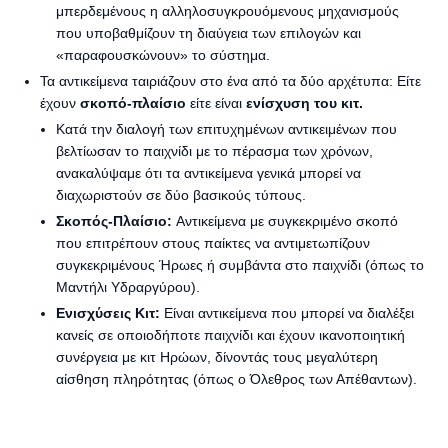
μπερδεμένους η αλληλοσυγκρουόμενους μηχανισμούς
που υποβαθμίζουν τη διαύγεια των επιλογών και
«παραφουσκώνουν» το σύστημα.
Τα αντικείμενα ταιριάζουν στο ένα από τα δύο αρχέτυπα: Είτε
έχουν
σκοπό-πλαίσιο
είτε είναι
ενίσχυση του κιτ.
Κατά την διαλογή των επιτυχημένων αντικειμένων που
βελτίωσαν το παιχνίδι με το πέρασμα των χρόνων,
ανακαλύψαμε ότι τα αντικείμενα γενικά μπορεί να
διαχωριστούν σε δύο βασικούς τύπους.
Σκοπός-Πλαίσιο:
Αντικείμενα με συγκεκριμένο σκοπό
που επιτρέπουν στους παίκτες να αντιμετωπίζουν
συγκεκριμένους Ήρωες ή συμβάντα στο παιχνίδι (όπως το
Μαντήλι Υδραργύρου).
Ενισχύσεις Κιτ:
Είναι αντικείμενα που μπορεί να διαλέξει
κανείς σε οποιοδήποτε παιχνίδι και έχουν ικανοποιητική
συνέργεια με κιτ Ηρώων, δίνοντάς τους μεγαλύτερη
αίσθηση πληρότητας (όπως ο Όλεθρος των Απέθαντων).