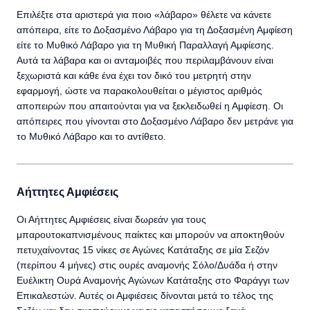
Επιλέξτε στα αριστερά για ποιο «λάβαρο» θέλετε να κάνετε
απόπειρα, είτε το Δοξασμένο Λάβαρο για τη Δοξασμένη Αμφίεση
είτε το Μυθικό Λάβαρο για τη Μυθική Παραλλαγή Αμφίεσης.
Αυτά τα λάβαρα και οι ανταμοιβές που περιλαμβάνουν είναι
ξεχωριστά και κάθε ένα έχει τον δικό του μετρητή στην
εφαρμογή, ώστε να παρακολουθείται ο μέγιστος αριθμός
αποπειρών που απαιτούνται για να ξεκλειδωθεί η Αμφίεση. Οι
απόπειρες που γίνονται στο Δοξασμένο Λάβαρο δεν μετράνε για
το Μυθικό Λάβαρο και το αντίθετο.
Αήττητες Αμφιέσεις
Οι Αήττητες Αμφιέσεις είναι δωρεάν για τους
μπαρουτοκαπνισμένους παίκτες και μπορούν να αποκτηθούν
πετυχαίνοντας 15 νίκες σε Αγώνες Κατάταξης σε μία Σεζόν
(περίπου 4 μήνες) στις ουρές αναμονής Σόλο/Δυάδα ή στην
Ευέλικτη Ουρά Αναμονής Αγώνων Κατάταξης στο Φαράγγι των
Επικαλεστών. Αυτές οι Αμφιέσεις δίνονται μετά το τέλος της