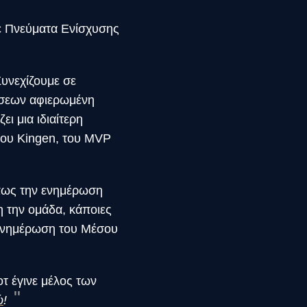
ε Πνεύματα Ενίσχυσης
Συνεχίζουμε σε
έσεων αφιερωμένη
ι μια ιδιαίτερη
 του Kingen, του MVP
όπως την ενημέρωση
η την ομάδα, κάποιες
ν Ενημέρωση του Μέσου
οτ έγινε μέλος των
ώ
!