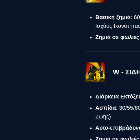
Βασική ζημιά
: 6
Ισχύος Ικανότητας
Ζημιά σε φωλιές
W - ΣΙ
Διάρκεια Εκτόξε
Ασπίδα
: 30/55/8
Ζωής)
Αυτο-επιβράδυν
Ζημιά σε φωλιές