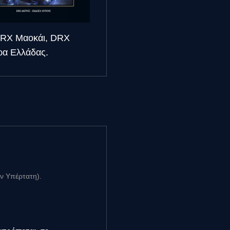
 DRX Μαοκάι, DRX
ώρα Ελλάδας.
ην Υπέρτατη).