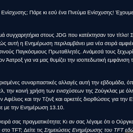
 Ενίσχυσης; Πάρε κι εσύ ένα Πνεύμα Ενίσχυσης! Έχουμ
ρμά συγχαρητήρια στους JDG που κατέκτησαν τον τίτλο! 
ώς αυτή η Ενημέρωση περιλαμβάνει μια νέα σειρά αμφι
ινούς Παγκόσμιους Πρωταθλητές. Ανάμεσά τους ξεχωρίζε
ον Άατροξ για να μας θυμίζει την ισοπεδωτική εμφάνιση
ορισμένες συναρπαστικές αλλαγές αυτή την εβδομάδα, 
ελ, την κοινή χρήση των ενισχύσεων της Ζούγκλας με όλ
ν Αφέλιος και την Τζινξ και αρκετές διορθώσεις για τη
σε με την Ενημέρωση 13.10.
νειρά σας πραγματικότητα; Κι αν σας λέγαμε ότι ο Ούργκ
το TFT; Δείτε τις
Σημειώσεις Ενημέρωσης του TFT
εδ