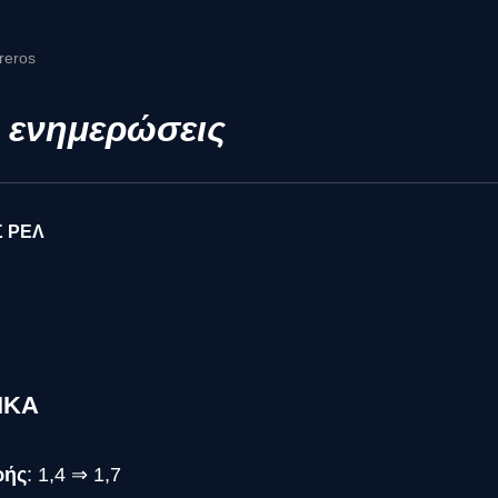
reros
 ενημερώσεις
Σ ΡΕΛ
ΙΚΑ
ωής
: 1,4 ⇒ 1,7