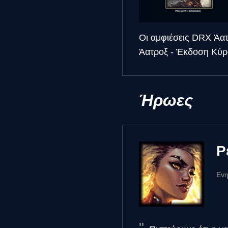
Οι αμφιέσεις DRX Άα
Άατροξ - Έκδοση Κύρο
Ήρωες
Ρ
Ενη