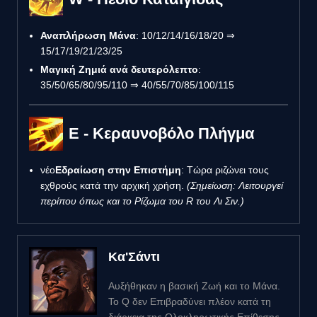
Αναπλήρωση Μάνα
: 10/12/14/16/18/20 ⇒
15/17/19/21/23/25
Μαγική Ζημιά ανά δευτερόλεπτο
:
35/50/65/80/95/110 ⇒ 40/55/70/85/100/115
E - Κεραυνοβόλο Πλήγμα
νέο
Εδραίωση στην Επιστήμη
: Τώρα ριζώνει τους
εχθρούς κατά την αρχική χρήση.
(Σημείωση: Λειτουργεί
περίπου όπως και το Ρίζωμα του R του Λι Σιν.)
Κα'Σάντι
Αυξήθηκαν η βασική Ζωή και το Μάνα.
Το Q δεν Επιβραδύνει πλέον κατά τη
διάρκεια της Ολοκληρωτικής Επίθεσης.