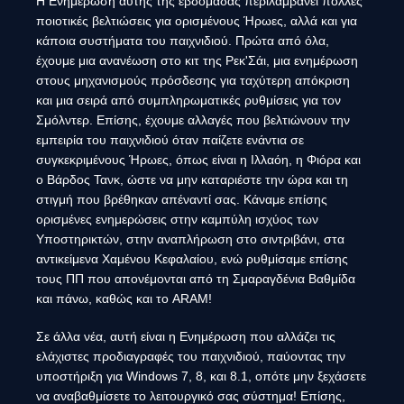
Η Ενημέρωση αυτής της εβδομάδας περιλαμβάνει πολλές
ποιοτικές βελτιώσεις για ορισμένους Ήρωες, αλλά και για
κάποια συστήματα του παιχνιδιού. Πρώτα από όλα,
έχουμε μια ανανέωση στο κιτ της Ρεκ'Σάι, μια ενημέρωση
στους μηχανισμούς πρόσδεσης για ταχύτερη απόκριση
και μια σειρά από συμπληρωματικές ρυθμίσεις για τον
Σμόλντερ. Επίσης, έχουμε αλλαγές που βελτιώνουν την
εμπειρία του παιχνιδιού όταν παίζετε ενάντια σε
συγκεκριμένους Ήρωες, όπως είναι η Ιλλαόη, η Φιόρα και
ο Βάρδος Τανκ, ώστε να μην καταριέστε την ώρα και τη
στιγμή που βρέθηκαν απέναντί σας. Κάναμε επίσης
ορισμένες ενημερώσεις στην καμπύλη ισχύος των
Υποστηρικτών, στην αναπλήρωση στο σιντριβάνι, στα
αντικείμενα Χαμένου Κεφαλαίου, ενώ ρυθμίσαμε επίσης
τους ΠΠ που απονέμονται από τη Σμαραγδένια Βαθμίδα
και πάνω, καθώς και το ARAM!
Σε άλλα νέα, αυτή είναι η Ενημέρωση που αλλάζει τις
ελάχιστες προδιαγραφές του παιχνιδιού, παύοντας την
υποστήριξη για Windows 7, 8, και 8.1, οπότε μην ξεχάσετε
να αναβαθμίσετε το λειτουργικό σας σύστημα! Επίσης,