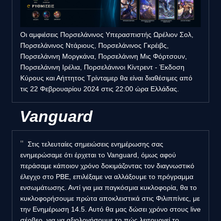
Οι αμφιέσεις Πορσελάνινος Υπερασπιστής Ωρέλιον Σολ,
Πορσελάνινος Ντάριους, Πορσελάνινος Γκρέιβς,
Πορσελάνινη Μοργκάνα, Πορσελάνινη Μις Φόρτσουν,
Πορσελάνινη Ιρέλια, Πορσελάνινοι Κίντρεντ - Έκδοση
Κύρους και Αήττητος Τρίνταμερ θα είναι διαθέσιμες από
τις 22 Φεβρουαρίου 2024 στις 22:00 ώρα Ελλάδας.
Vanguard
Στις τελευταίες σημειώσεις ενημέρωσης σας
ενημερώσαμε ότι έρχεται το Vanguard, όμως αφού
περάσαμε κάποιον χρόνο δοκιμάζοντας τον διαγνωστικό
έλεγχο στο PBE, επιλέξαμε να αλλάξουμε το πρόγραμμα
ενσωμάτωσης. Αντί για μια παγκόσμια κυκλοφορία, θα το
κυκλοφορήσουμε πρώτα αποκλειστικά στις Φιλιππίνες, με
την Ενημέρωση 14.5. Αυτό θα μας δώσει χρόνο στους live
σέρβερ, για να αξιολογήσουμε το πώς λειτουργεί το