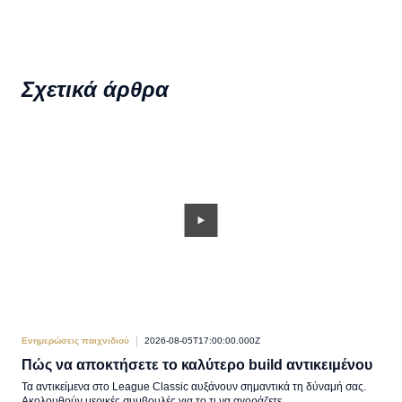
Σχετικά άρθρα
Ενημερώσεις παιχνιδιού
2026-08-05T17:00:00.000Z
Ενημ
Πώς να αποκτήσετε το καλύτερο build αντικειμένου
Πώς
Τα αντικείμενα στο League Classic αυξάνουν σημαντικά τη δύναμή σας.
Σημά
Ακολουθούν μερικές συμβουλές για το τι να αγοράζετε.
είμα