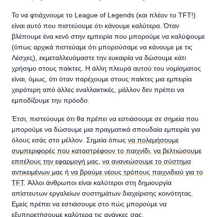
Το να φτιάχνουμε το League of Legends (και πλέον το TFT!)
είναι αυτό που πιστεύουμε ότι κάνουμε καλύτερα. Όταν
βλέπουμε ένα κενό στην εμπειρία που μπορούμε να καλύψουμε
(όπως αρχικά πιστεύαμε ότι μπορούσαμε να κάνουμε με τις
Λέσχες), εκμεταλλευόμαστε την ευκαιρία να δώσουμε κάτι
χρήσιμο στους παίκτες. Η άλλη πλευρά αυτού του νομίσματος
είναι, όμως, ότι όταν παρέχουμε στους παίκτες μια εμπειρία
χειρότερη από άλλες εναλλακτικές, μάλλον δεν πρέπει να
εμποδίζουμε την πρόοδο.
Έτσι, πιστεύουμε ότι θα πρέπει να εστιάσουμε σε σημεία που
μπορούμε να δώσουμε μια πραγματικά σπουδαία εμπειρία για
όλους εσάς στο μέλλον. Σημεία όπως
να πολεμήσουμε
συμπεριφορές που καταστρέφουν το παιχνίδι
,
να βελτιώσουμε
επιτέλους την εφαρμογή μας
,
να ανανεώσουμε το σύστημα
αντικειμένων μας
ή
να βρούμε νέους τρόπους παιχνιδιού για το
TFT
. Άλλοι άνθρωποι είναι καλύτεροι στη δημιουργία
απίστευτων εργαλείων συστημάτων διαχείρισης κοινότητας.
Εμείς πρέπει να εστιάσουμε στο πώς μπορούμε να
εξυπηρετήσουμε καλύτερα τις ανάγκες σας.