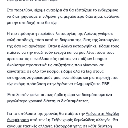
Στο παρελθόν, είχαμε αναφέρει ότι θα εξετάζαμε το ενδεχόμενο
να διατηρήσουμε την Αρένα για μεγαλύτερο διάστημα, ανάλογα
με την υποδοχή που θα είχε.
Η πιο πρόσφατη περίοδος λειτουργίας της Αρένας γνώρισε
καλή αποδοχή, τόσο κατά τη διάρκεια της ίδιας της λειτουργίας
της όσο και αργότερα. Όταν η Αρένα καταργήθηκε, είδαμε τους
παίκτες να την αναζητούν ενεργά και να μας λένε πόσο τους
άρεσε αυτός ο εναλλακτικός τρόπος να παίζουν League.
Ακούσαμε προσεκτικά τις συζητήσεις που γίνονταν σε
κοινότητες σε όλο τον κόσμο, είδαμε όλα τα tag στους
επίσημους λογαριασμούς μας, ενώ είδαμε και μια περιοχή που
είχε ακόμη πρόσβαση στην Αρένα να πλημμυρίζει το PBE.
Έτσι λοιπόν φαίνεται πως ήρθε η ώρα να δοκιμάσουμε ένα
μεγαλύτερο χρονικό διάστημα διαθεσιμότητας.
Για το υπόλοιπο της χρονιάς θα παίζετε την
Αρένα στη Μεγάλη
Αναμέτρηση
από την 1η Σεζόν χωρίς θεμελιώδεις αλλαγές. Θα
κάνουμε τακτικές αλλαγές εξισορρόπησης σε κάθε δεύτερη