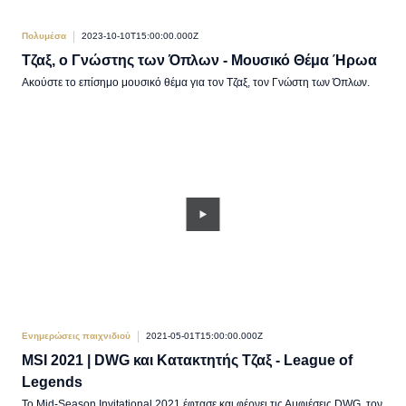
Πολυμέσα
2023-10-10T15:00:00.000Z
Τζαξ, ο Γνώστης των Όπλων - Μουσικό Θέμα Ήρωα
Ακούστε το επίσημο μουσικό θέμα για τον Τζαξ, τον Γνώστη των Όπλων.
Ενημερώσεις παιχνιδιού
2021-05-01T15:00:00.000Z
MSI 2021 | DWG και Κατακτητής Τζαξ - League of
Legends
Το Mid-Season Invitational 2021 έφτασε και φέρνει τις Αμφιέσεις DWG, τον