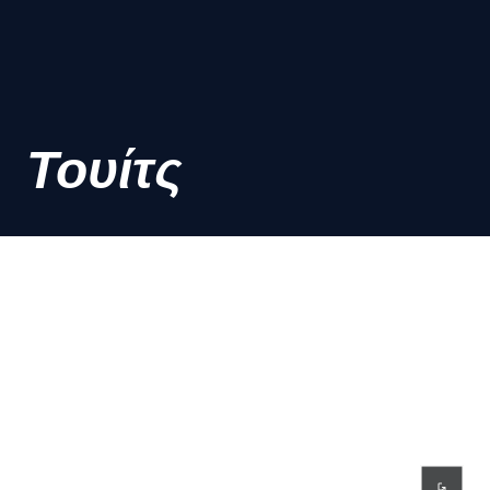
Τουίτς