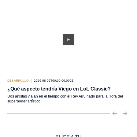
DESARROLLO
2026-08-06T00:00:00.000Z
ACT
¿Qué aspecto tendría Viego en LoL Classic?
How
Dos artistas viajan en el tiempo con el Rey Arruinado para la Hora del
Item
superpoder artístico.
on w