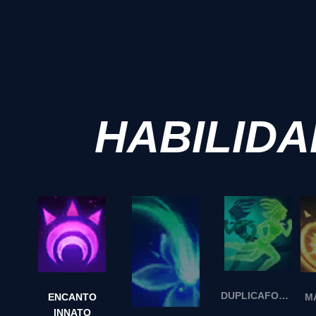
HABILID
DUPLICAFORMAS
ENCANTO
M
INNATO