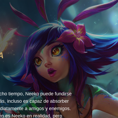
A
cho tiempo, Neeko puede fundirse
ás, incluso es capaz de absorber
mediatamente a amigos y enemigos.
én es Neeko en realidad, pero