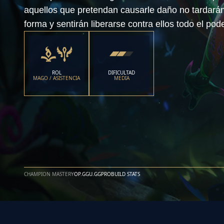
aquellos que pretendan causarle daño no tardarán
forma y sentirán liberarse contra ellos todo el pod
ROL
DIFICULTAD
MAGO / ASISTENCIA
MEDIA
CHAMPION MASTERY
OP.GG
U.GG
PROBUILD STATS