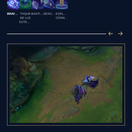
BRAVUCONERÍA
TOQUE
BASTIÓN
DESORIENTACIÓN
ESPLENDOR
DE LUZ
CÓSMICO
ESTELAR