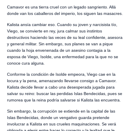
Camavor es una tierra cruel con un legado sangriento. Allá
donde van los caballeros del imperio, los siguen las masacres.
Kalista ansía cambiar eso. Cuando su joven y narcisista tío,
Viego, se convierte en rey, jura calmar sus instintos
destructivos haciendo las veces de su leal confidente, asesora
y general militar. Sin embargo, sus planes se van a pique
cuando la hoja envenenada de un asesino contagia a la
esposa de Viego, Isolde, una enfermedad para la que no se
conoce cura alguna.
Conforme la condición de Isolde empeora, Viego cae en la
locura y la pena, amenazando llevarse consigo a Camavor.
Kalista decide llevar a cabo una desesperada jugada para
salvar su reino: buscar las perdidas Islas Bendecidas, pues se
rumorea que la reina podría salvarse si Kalista las encuentra.
Sin embargo, la corrupción se extiende en la capital de las
Islas Bendecidas, donde un vengativo guarda pretende
involucrar a Kalista en sus crueles maquinaciones. Se verá
obligada a elegir entre hacer lo correcto y la lealtad que le