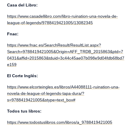
Casa del Libro:
https://www.casadellibro.com/libro-ruination-una-novela-de-
league-of-legends/9788419421005/13082345
Fnac:
https://www.fnac.es/SearchResult/ResultList.aspx?
Search=9788419421005&Origin=AFF_TRDB_2015863&ptd=7
0431&affid=2015863&tduid=3c44c45ae07b098e9d04fdb68bd7
e159
El Corte Inglés:
https://www.elcorteingles.es/libros/A44088111-ruination-una-
novela-de-league-of-legends-tapa-dura/?
s=9788419421005&stype=text_box#
Todos tus libros:
https://www.todostuslibros.com/libros/a_9788419421005