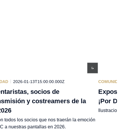
DAD
2026-01-13T15:00:00.000Z
COMUNIDAD
2
taristas, socios de
Expositor 
nsmisión y costreamers de la
¡Por Dema
2026
Ilustraciones y
n todos los socios que nos traerán la emoción
C a nuestras pantallas en 2026.