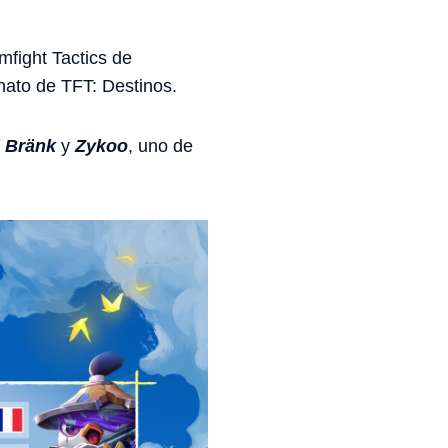
fight Tactics de
nato de TFT: Destinos.
l Bränk
y
Zykoo
, uno de