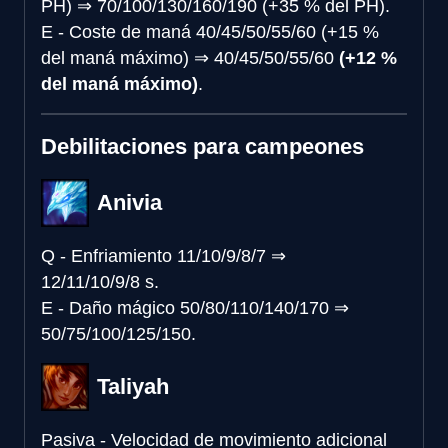
PH)
⇒
70/100/130/160/190 (+35 % del PH).
E - Coste de maná
40/45/50/55/60 (+15 %
del maná máximo)
⇒
40/45/50/55/60
(+12 %
del maná máximo)
.
Debilitaciones para campeones
Anivia
Q - Enfriamiento
11/10/9/8/7
⇒
12/11/10/9/8 s.
E - Daño mágico
50/80/110/140/170
⇒
50/75/100/125/150.
Taliyah
Pasiva - Velocidad de movimiento adicional