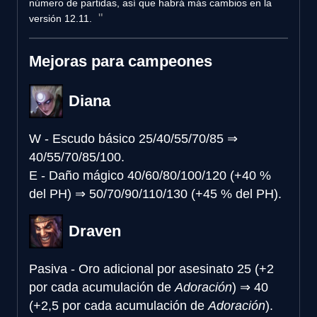
número de partidas, así que habrá más cambios en la
versión 12.11.
Mejoras para campeones
Diana
W - Escudo básico
25/40/55/70/85
⇒
40/55/70/85/100.
E - Daño mágico
40/60/80/100/120 (+40 %
del PH)
⇒
50/70/90/110/130 (+45 % del PH).
Draven
Pasiva - Oro adicional por asesinato
25 (+2
por cada acumulación de
Adoración
)
⇒
40
(+2,5 por cada acumulación de
Adoración
).