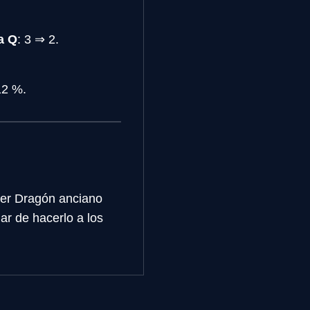
a Q
: 3 ⇒ 2.
12 %.
mer Dragón anciano
ar de hacerlo a los