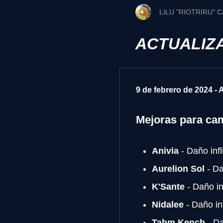
LILU "RIOTRIRU"
ACTUALIZA
9 de febrero de 2024 - 
Mejoras para c
Anivia
- Daño inf
Aurelion Sol
- Da
K'Sante
- Daño in
Nidalee
- Daño in
Tahm Kench
- Da