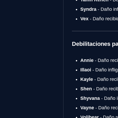
Syndra
- Daño in
Vex
- Daño recib
Debilitaciones 
Annie
- Daño rec
Illaoi
- Daño infli
Kayle
- Daño rec
Shen
- Daño reci
Shyvana
- Daño i
Vayne
- Daño rec
Volibear
- Daño r