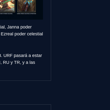
tial, Janna poder
y Ezreal poder celestial
3. URF pasará a estar
, RU y TR, y a las