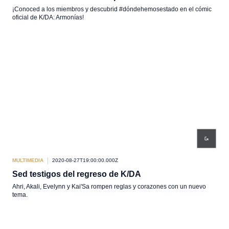
¡Conoced a los miembros y descubrid #dóndehemosestado en el cómic
oficial de K/DA: Armonías!
MULTIMEDIA
2020-08-27T19:00:00.000Z
Sed testigos del regreso de K/DA
Ahri, Akali, Evelynn y Kai'Sa rompen reglas y corazones con un nuevo
tema.