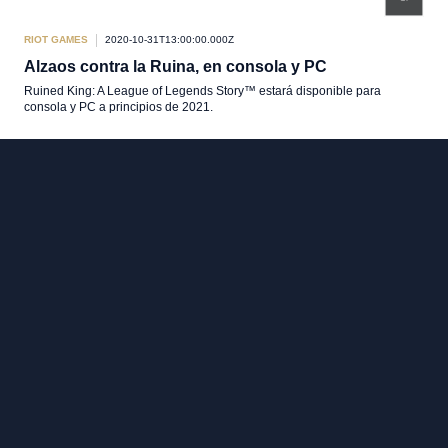
RIOT GAMES
2020-10-31T13:00:00.000Z
Alzaos contra la Ruina, en consola y PC
Ruined King: A League of Legends Story™ estará disponible para
consola y PC a principios de 2021.