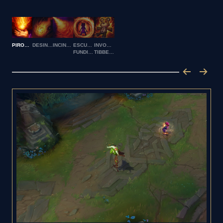
PIROMANÍA
DESINTEGRAR
INCINERAR
ESCUDO
INVOCAR:
FUNDIDO
TIBBERS