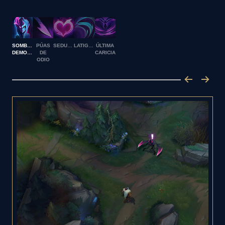
SOMBRA
PÚAS
SEDUCCIÓN
LATIGAZO
ÚLTIMA
DEMONÍACA
DE
CARICIA
ODIO