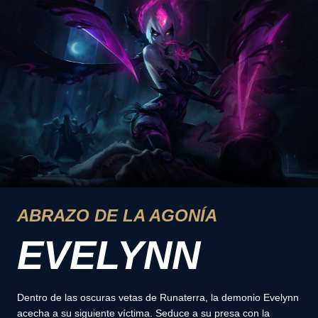
ABRAZO DE LA AGONÍA
EVELYNN
Dentro de las oscuras vetas de Runaterra, la demonio Evelynn
acecha a su siguiente víctima. Seduce a su presa con la