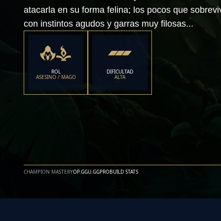
atacarla en su forma felina; los pocos que sobrev
con instintos agudos y garras muy filosas...
ROL
DIFICULTAD
ASESINO / MAGO
ALTA
CHAMPION MASTERY
OP.GG
U.GG
PROBUILD STATS