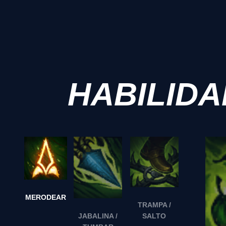
HABILID
MERODEAR
TRAMPA /
SALTO
JABALINA /