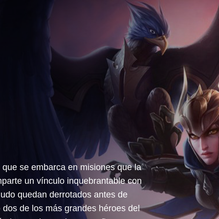
 que se embarca en misiones que la
mparte un vínculo inquebrantable con
enudo quedan derrotados antes de
o dos de los más grandes héroes del