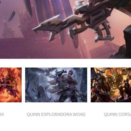
IX
QUINN EXPLORADORA WOAD
QUINN CORS