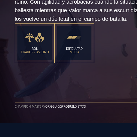
reino. Con agilidad y acrobacias cuando la situac
ballesta mientras que Valor marca a sus escurridiz
los vuelve un dúo letal en el campo de batalla.
ROL
DIFICULTAD
TIRADOR / ASESINO
MEDIA
CHAMPION MASTERY
OP.GG
U.GG
PROBUILD STATS