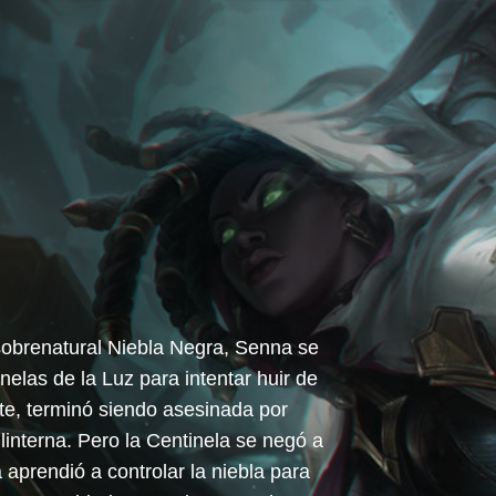
 sobrenatural Niebla Negra, Senna se
elas de la Luz para intentar huir de
te, terminó siendo asesinada por
linterna. Pero la Centinela se negó a
aprendió a controlar la niebla para