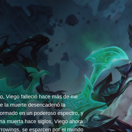
o, Viego falleció hace más de mil
de la muerte desencadenó la
formado en un poderoso espectro, y
ina muerta hace siglos, Viego ahora
Harrowings, se esparcen por el mundo