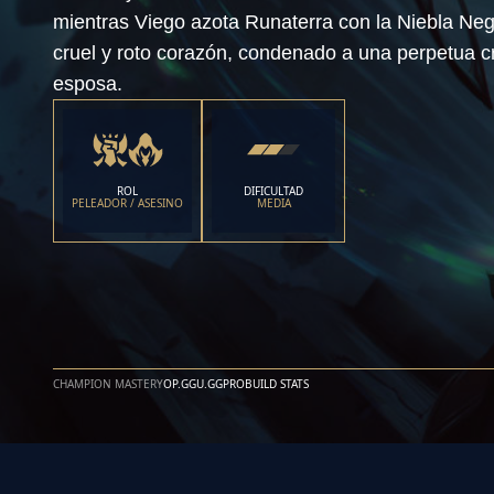
mientras Viego azota Runaterra con la Niebla Ne
cruel y roto corazón, condenado a una perpetua c
esposa.
ROL
DIFICULTAD
PELEADOR / ASESINO
MEDIA
CHAMPION MASTERY
OP.GG
U.GG
PROBUILD STATS