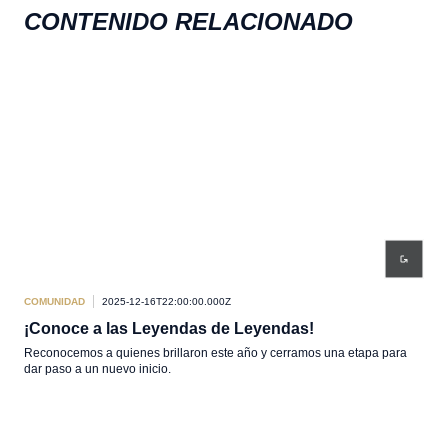
CONTENIDO RELACIONADO
COMUNIDAD
2025-12-16T22:00:00.000Z
COM
¡Conoce a las Leyendas de Leyendas!
Ga
Reconocemos a quienes brillaron este año y cerramos una etapa para
Tus 
dar paso a un nuevo inicio.
cora
por 
Cos