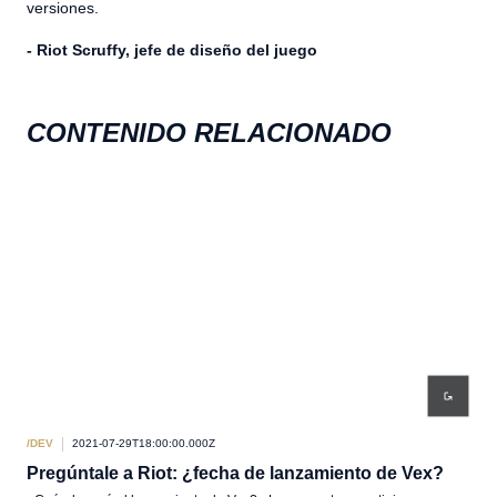
versiones.
- Riot Scruffy, jefe de diseño del juego
CONTENIDO RELACIONADO
/DEV
2021-07-29T18:00:00.000Z
/DEV
Pregúntale a Riot: ¿fecha de lanzamiento de Vex?
Pr