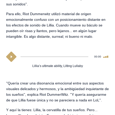
sus sonidos''.
Para ello, Riot Dummerwitz utilizó material de origen
emocionalmente confuso con un posicionamiento distante en
los efectos de sonido de Lillia. Cuando mueve su báculo se
pueden oír risas y llantos, pero lejanos... en algún lugar
intangible. Es algo distante, surreal; ni bueno ni malo.
00:00
Lillia’s ultimate ability, Lilting Lullaby
''Quería crear una disonancia emocional entre sus aspectos
visuales delicados y hermosos, y la ambigüedad inquietante de
los sueños'', explica Riot DummerWitz. ''Y quería asegurarme
de que Lillia fuese única y no se pareciera a nada en LoL''.
Y aquí la tienes: Lillia, la cervatilla de tus sueños. Pero...