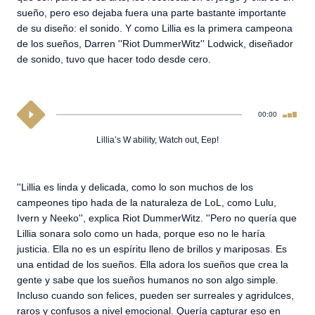
sueño, pero eso dejaba fuera una parte bastante importante
de su diseño: el sonido. Y como Lillia es la primera campeona
de los sueños, Darren ''Riot DummerWitz'' Lodwick, diseñador
de sonido, tuvo que hacer todo desde cero.
00:00
Lillia’s W ability, Watch out, Eep!
''Lillia es linda y delicada, como lo son muchos de los
campeones tipo hada de la naturaleza de LoL, como Lulu,
Ivern y Neeko'', explica Riot DummerWitz. ''Pero no quería que
Lillia sonara solo como un hada, porque eso no le haría
justicia. Ella no es un espíritu lleno de brillos y mariposas. Es
una entidad de los sueños. Ella adora los sueños que crea la
gente y sabe que los sueños humanos no son algo simple.
Incluso cuando son felices, pueden ser surreales y agridulces,
raros y confusos a nivel emocional. Quería capturar eso en