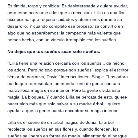
Es tímida, torpe y cohibida. Es desinteresada y quiere ayudar,
pero teme acercarse a los que lo necesitan. Lillia es una flor
excepcional que requirió cuidados y atenciones durante su
desarrollo. Y cuando completó ese proceso, se convirtió en
algo que no esperábamos: la campeona más valiente que
hemos hecho, con un vínculo irrompible con los sueños.
No dejes que tus sueños sean solo sueños.
''Lillia tiene una relación cercana con los sueños... de hecho,
los adora. Pero
no
solo porque
son sueños'' explica el escritor
sénior de narrativa, David ''Interlocutioner'' Slagle. ''Los adora
por lo que representan: un mundo lleno de gente con una
maravillosa magia en su interior. Pero la gente olvida esta
magia. La bloquea. Y cuando Lillia se percata de esto, quiere
hacer algo más que solo salvar a su madre árbol... quiere
ayudar a que la gente pueda encontrar su magia interior''.
Lillia es el sueño de un árbol mágico de Jonia. El árbol
recolecta los sueños en sus flores y, cuando florecen, los
sueños se liberan en forma de magia, alimentando el bosque