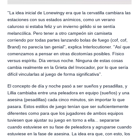
''La idea inicial de Lonewingy era que la cervatilla cambiara las
estaciones con sus estados anímicos, como un verano
caluroso si estaba feliz y un invierno gélido si se sentía
melancólica. Pero tener a otro campeón sin camiseta
corriendo por todas partes lanzando bolas de fuego (cof, cof,
Brand) no parecía tan genial'', explica Interlocutioner. ''Así que
comenzamos a pensar en otras dicotomías posibles. Físico
versus espíritu. Día versus noche. Ninguna de estas cosas
cambia realmente en la Grieta del Invocador, por lo que sería
difícil vincularlas al juego de forma significativa''.
El concepto de día y noche pasó a ser sueños y pesadillas, y
Lillia cambiaba entre una peleadora en equipo (sueños) y una
asesina (pesadillas) cada cinco minutos, sin importar lo que
pasara. Estos estilos de juego tenían que ser suficientemente
diferentes como para que los jugadores de ambos equipos
tuviesen que ajustar su juego en torno a ella... separarse
cuando estuviese en su fase de peleadora y agruparse cuando
estuviese en la fase de asesina. La idea era que, con esto, los