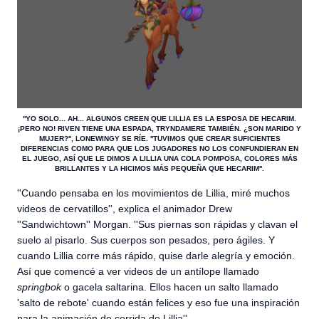
''YO SOLO... AH... ALGUNOS CREEN QUE LILLIA ES LA ESPOSA DE HECARIM.
¡PERO NO! RIVEN TIENE UNA ESPADA, TRYNDAMERE TAMBIÉN. ¿SON MARIDO Y
MUJER?'', LONEWINGY SE RÍE. ''TUVIMOS QUE CREAR SUFICIENTES
DIFERENCIAS COMO PARA QUE LOS JUGADORES NO LOS CONFUNDIERAN EN
EL JUEGO, ASÍ QUE LE DIMOS A LILLIA UNA COLA POMPOSA, COLORES MÁS
BRILLANTES Y LA HICIMOS MÁS PEQUEÑA QUE HECARIM''.
''Cuando pensaba en los movimientos de Lillia, miré muchos
videos de cervatillos'', explica el animador Drew
''Sandwichtown'' Morgan. ''Sus piernas son rápidas y clavan el
suelo al pisarlo. Sus cuerpos son pesados, pero ágiles. Y
cuando Lillia corre más rápido, quise darle alegría y emoción.
Así que comencé a ver videos de un antílope llamado
springbok
o gacela saltarina. Ellos hacen un salto llamado
'salto de rebote' cuando están felices y eso fue una inspiración
para la animación de corrida de Lillia''.