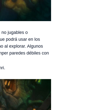
 no jugables o
e podrá usar en los
no al explorar. Algunos
mper paredes débiles con
ri.