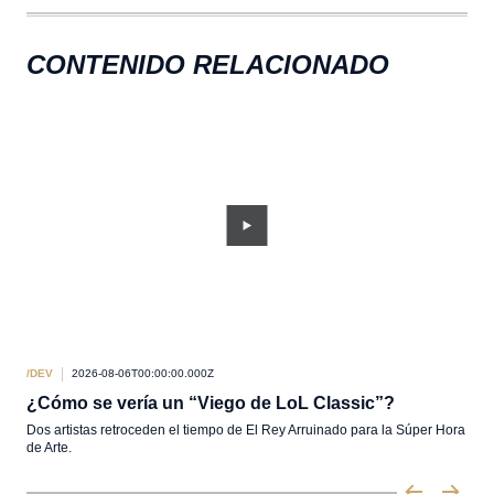
CONTENIDO RELACIONADO
/DEV
2026-08-06T00:00:00.000Z
/DEV
¿Cómo se vería un “Viego de LoL Classic”?
Act
Dos artistas retroceden el tiempo de El Rey Arruinado para la Súper Hora
Pabr
de Arte.
Leg