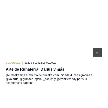
COMUNIDAD
2020-03-21T22:00:00.000Z
Arte de Runaterra: Darius y más
¡Te mostramos el talento de nuestra comunidad! Muchas gracias a
@koiarrts, @gumaee, @clau_sketch y @crankiereddy por sus
asombrosos trabajos.