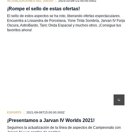
ACTUALIZACIONES DEL JUEGO
2023-10-09T21:00:00.000Z
¡Rompe el sello de estas ofertas!
El sello de estos aspectos se ha roto, liberando ofertas espectaculares.
Encuentra a Lissandra de Porcelana, Yone Tinta Sombría, Jarvan IV Forja
Oscura, AstroBardo, Taric Onda Espacial y muchos otros. ¡Consigue tus
favoritos ahora!
ESPORTS
2021-09-08T15:00:00.000Z
¡Presentamos a Jarvan IV Worlds 2021!
Seguimos la actualización de la línea de aspectos de Campeonato con