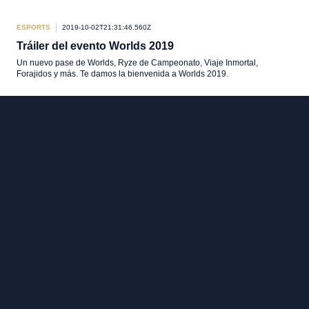
ESPORTS
2019-10-02T21:31:46.560Z
Tráiler del evento Worlds 2019
Un nuevo pase de Worlds, Ryze de Campeonato, Viaje Inmortal,
Forajidos y más. Te damos la bienvenida a Worlds 2019.