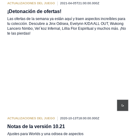
ACTUALIZACIONES DEL JUEGO
2021-04-05T21:00:00.000Z
¡Detonación de ofertas!
Las ofertas de la semana ya están aquí y traen aspectos increíbles para
tu colección. Descubre a Jinx Odisea, Evelynn K/DA ALL OUT, Wukong
Lancero Nimbo, Vel´koz Infernal, Lillia Flor Espiritual y muchos más. ¡No
te las pierdas!
ACTUALIZACIONES DEL JUEGO
2020-10-13T18:00:00.000Z
Notas de la versión 10.21
Ajustes para Worlds y una odisea de aspectos