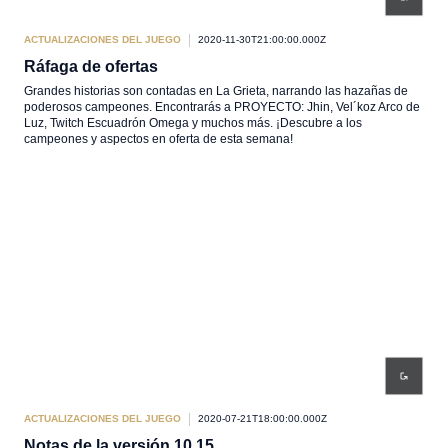
ACTUALIZACIONES DEL JUEGO
2020-11-30T21:00:00.000Z
Ráfaga de ofertas
Grandes historias son contadas en La Grieta, narrando las hazañas de
poderosos campeones. Encontrarás a PROYECTO: Jhin, Vel´koz Arco de
Luz, Twitch Escuadrón Omega y muchos más. ¡Descubre a los
campeones y aspectos en oferta de esta semana!
ACTUALIZACIONES DEL JUEGO
2020-07-21T18:00:00.000Z
Notas de la versión 10.15