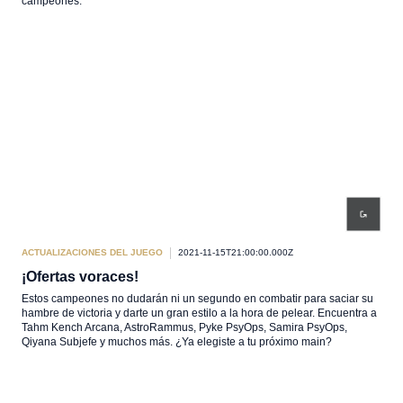
campeones.
ACTUALIZACIONES DEL JUEGO
2021-11-15T21:00:00.000Z
¡Ofertas voraces!
Estos campeones no dudarán ni un segundo en combatir para saciar su
hambre de victoria y darte un gran estilo a la hora de pelear. Encuentra a
Tahm Kench Arcana, AstroRammus, Pyke PsyOps, Samira PsyOps,
Qiyana Subjefe y muchos más. ¿Ya elegiste a tu próximo main?