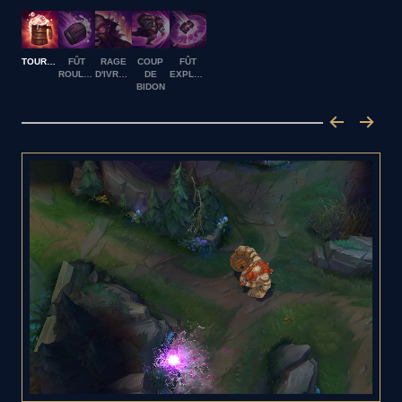
TOURNÉE
FÛT
RAGE
COUP
FÛT
ROULANT
D'IVROGNE
DE
EXPLOSIF
BIDON