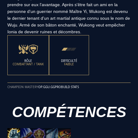
prendre sur eux l'avantage. Après s'être fait un ami en la
personne d'un guerrier nommé Maître Yi, Wukong est devenu
le dernier tenant d'un art martial antique connu sous le nom de
Wuju. Armé de son bâton enchanté, Wukong veut empêcher
Ionia de devenir ruines et décombres.
RÔLE
DIFFICULTÉ
COMBATTANT / TANK
FAIBLE
CHAMPION MASTERY
OP.GG
U.GG
PROBUILD STATS
COMPÉTENCES